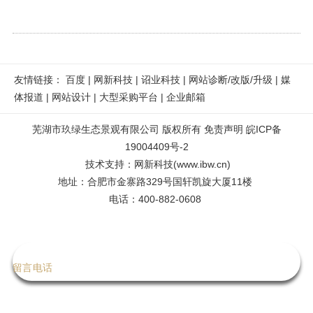
友情链接：
百度
|
网新科技
|
诏业科技
|
网站诊断/改版/升级
|
媒
体报道
|
网站设计
|
大型采购平台
|
企业邮箱
芜湖市玖绿生态景观有限公司
版权所有
免责声明
皖ICP备
19004409号-2
技术支持
：
网新科技
(
www.ibw.cn
)
地址：
合肥市金寨路329号国轩凯旋大厦11楼
电话：400-882-0608
留言
电话