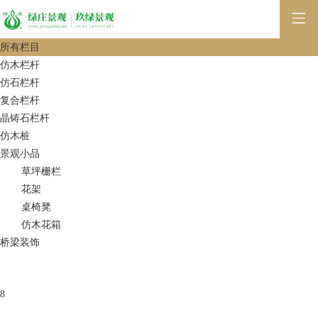
所有栏目
仿木栏杆
仿石栏杆
复合栏杆
晶铸石栏杆
仿木桩
景观小品
草坪栅栏
花架
桌椅凳
仿木花箱
桥梁装饰
8