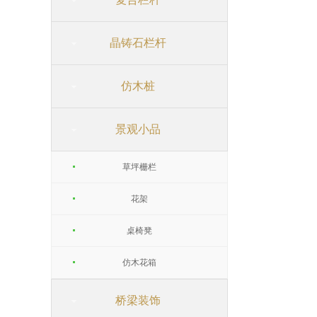
晶铸石栏杆
仿木桩
景观小品
草坪栅栏
花架
桌椅凳
仿木花箱
桥梁装饰